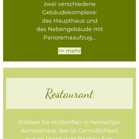
zwei verschiedene
Gebäudekomplexe:
das Haupthaus und
das Nebengebäude mit
Panoramaaufzug...
>> mehr
Restaurant
Erleben Sie Hüttenflair in heimeliger
Atmosphäre, das ist Gemütlichkeit
pur im Restaurant Bächler Alm.