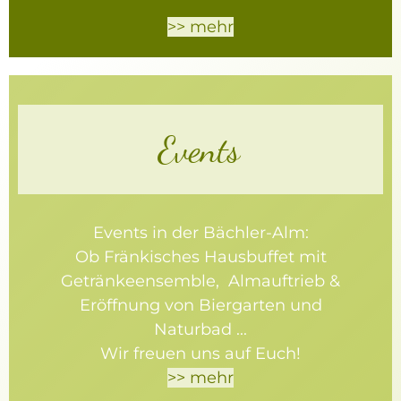
>> mehr
Events
Events in der Bächler-Alm:
Ob Fränkisches Hausbuffet mit
Getränkeensemble, Almauftrieb &
Eröffnung von Biergarten und
Naturbad ...
Wir freuen uns auf Euch!
>> mehr