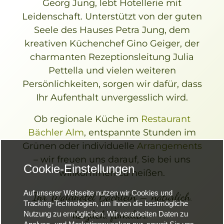
Georg Jung, lebt Hotellerie mit
Leidenschaft. Unterstützt von der guten
Seele des Hauses Petra Jung, dem
kreativen Küchenchef Gino Geiger, der
charmanten Rezeptionsleitung Julia
Pettella und vielen weiteren
Persönlichkeiten, sorgen wir dafür, dass
Ihr Aufenthalt unvergesslich wird.
Ob regionale Küche im
Restaurant
Bächler Alm
, entspannte Stunden im
Grünen oder individuelle
Arrangements
– wir freuen uns darauf, Sie bei uns
Cookie-Einstellungen
willkommen zu heißen.
Auf unserer Webseite nutzen wir Cookies und
Ihr Waldhotel Bächlein – natürlich.
Tracking-Technologien, um Ihnen die bestmögliche
herzlich. familiär.
Nutzung zu ermöglichen. Wir verarbeiten Daten zu