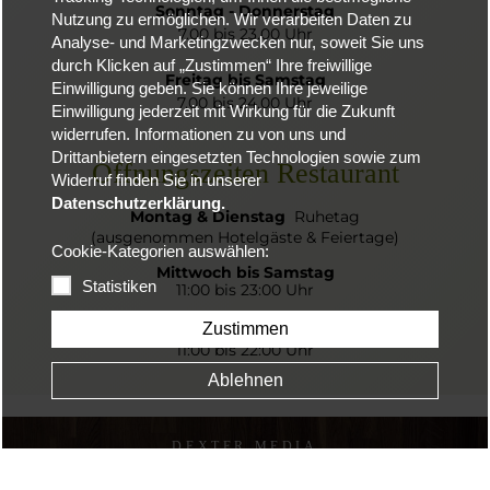
Sonntag - Donnerstag
Nutzung zu ermöglichen. Wir verarbeiten Daten zu
7.00 bis 23.00 Uhr
Analyse- und Marketingzwecken nur, soweit Sie uns
durch Klicken auf „Zustimmen“ Ihre freiwillige
Freitag bis Samstag
Einwilligung geben. Sie können Ihre jeweilige
7.00 bis 24.00 Uhr
Einwilligung jederzeit mit Wirkung für die Zukunft
widerrufen. Informationen zu von uns und
Drittanbietern eingesetzten Technologien sowie zum
Öffnungszeiten Restaurant
Widerruf finden Sie in unserer
Datenschutzerklärung.
Montag & Dienstag
Ruhetag
(ausgenommen Hotelgäste & Feiertage)
Cookie-Kategorien auswählen:
Mittwoch bis Samstag
Statistiken
11:00 bis 23:00 Uhr
Sonntag & Feiertag
Zustimmen
11:00 bis 22:00 Uhr
Ablehnen