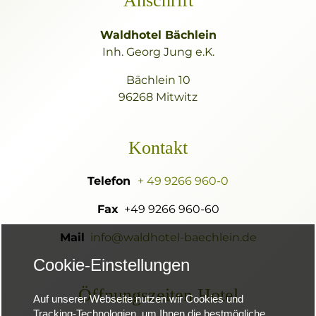
Anschrift
Waldhotel Bächlein
Inh. Georg Jung e.K.
Bächlein 10
96268 Mitwitz
Kontakt
Telefon
+ 49 9266 960-0
Fax
+49 9266 960-60
Mail
info@waldhotel-baechlein.de
Cookie-Einstellungen
Öffnungszeiten Hotel
Auf unserer Webseite nutzen wir Cookies und
Tracking-Technologien, um Ihnen die bestmögliche