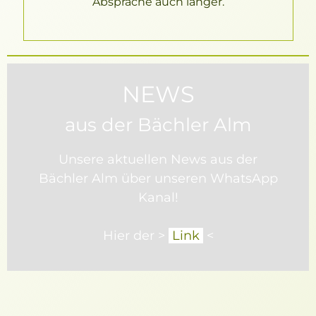
Absprache auch länger.
NEWS
aus der Bächler Alm
Unsere
aktuellen News aus der
Bächler Alm über unseren WhatsApp
Kanal!
Hier der >
Link
<