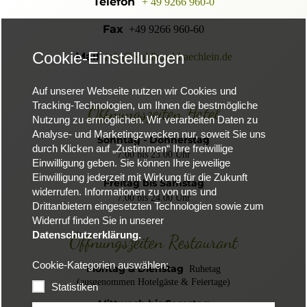
Telefon
+ 49 9266 960-0
Fax
+49 9266 960-60
Cookie-Einstellungen
Mail
info@waldhotel-baechlein.de
Auf unserer Webseite nutzen wir Cookies und
Tracking-Technologien, um Ihnen die bestmögliche
Öffnungszeiten Hotel
Nutzung zu ermöglichen. Wir verarbeiten Daten zu
Analyse- und Marketingzwecken nur, soweit Sie uns
Sonntag - Donnerstag
durch Klicken auf „Zustimmen“ Ihre freiwillige
7.00 bis 23.00 Uhr
Einwilligung geben. Sie können Ihre jeweilige
Einwilligung jederzeit mit Wirkung für die Zukunft
Freitag bis Samstag
widerrufen. Informationen zu von uns und
7.00 bis 24.00 Uhr
Drittanbietern eingesetzten Technologien sowie zum
Widerruf finden Sie in unserer
Datenschutzerklärung.
Öffnungszeiten Restaurant
Cookie-Kategorien auswählen:
Montag & Dienstag
Ruhetag
(ausgenommen Hotelgäste & Feiertage)
Statistiken
Mittwoch bis Samstag