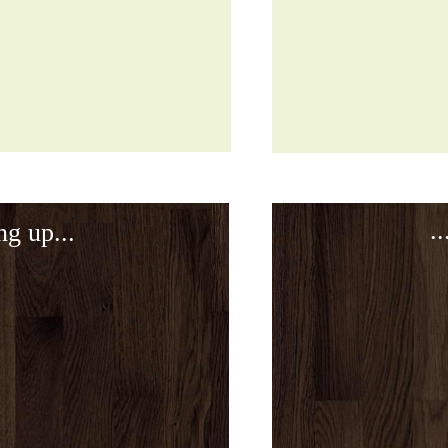
.
ng up...