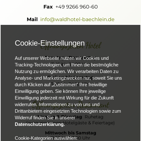
Fax
+49 9266 960-60
Mail
info@waldhotel-baechlein.de
Cookie-Einstellungen
Öffnungszeiten Hotel
Sonntag - Donnerstag
Auf unserer Webseite nutzen wir Cookies und
7.00 bis 23.00 Uhr
Tracking-Technologien, um Ihnen die bestmögliche
Nutzung zu ermöglichen. Wir verarbeiten Daten zu
Freitag bis Samstag
Analyse- und Marketingzwecken nur, soweit Sie uns
7.00 bis 24.00 Uhr
durch Klicken auf „Zustimmen“ Ihre freiwillige
Einwilligung geben. Sie können Ihre jeweilige
Einwilligung jederzeit mit Wirkung für die Zukunft
Öffnungszeiten Restaurant
widerrufen. Informationen zu von uns und
Drittanbietern eingesetzten Technologien sowie zum
Montag & Dienstag
Ruhetag
Widerruf finden Sie in unserer
(ausgenommen Hotelgäste & Feiertage)
Datenschutzerklärung.
Mittwoch bis Samstag
11:00 bis 23:00 Uhr
Cookie-Kategorien auswählen: