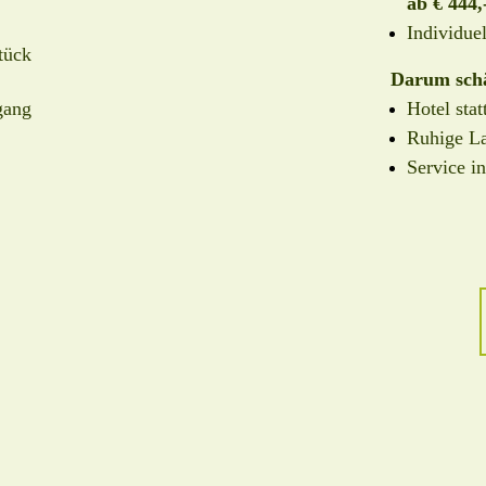
ab € 444
Individue
stück
Darum schä
gang
Hotel stat
Ruhige L
Service i