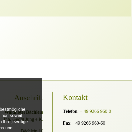
Kontakt
Anschrift
 bestmögliche
Telefon
+ 49 9266 960-0
Waldhotel Bächlein
nur, soweit
Inh. Georg Jung e.K.
 Ihre jeweilige
Fax
+49 9266 960-60
uns und
Bächlein 10