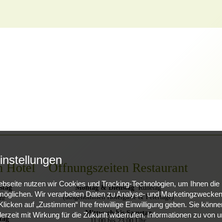
instellungen
n Hotel
Öffnungszeiten Restaurant
bseite nutzen wir Cookies und Tracking-Technologien, um Ihnen die
stag
Montag & Dienstag
Ruhetag
öglichen. Wir verarbeiten Daten zu Analyse- und Marketingzwecken 
(ausgenommen Hotelgäste & Feiertage)
hr
licken auf „Zustimmen“ Ihre freiwillige Einwilligung geben. Sie können
Mittwoch bis Samstag
derzeit mit Wirkung für die Zukunft widerrufen. Informationen zu von 
tag
11:00 bis 23:00 Uhr