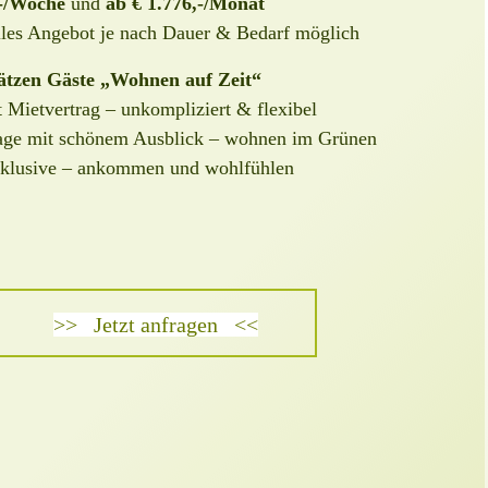
,-/Woche
und
ab € 1.776,-/Monat
lles Angebot je nach Dauer & Bedarf möglich
tzen Gäste „Wohnen auf Zeit“
t Mietvertrag – unkompliziert & flexibel
age mit schönem Ausblick – wohnen im Grünen
nklusive – ankommen und wohlfühlen
>>
Jetzt anfragen
<<